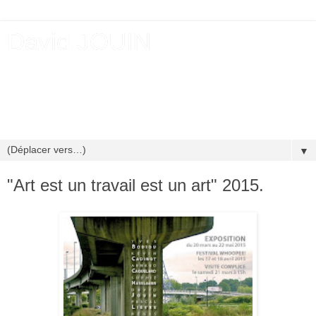
David JOUIN
David JOUIN Né en 1983 à Rennes (France) Vit et travaille
en Normandie (France) Représenté par la Galerie écArt,
Osnabrück (Allemagne) Art contemporain Photographie,
Vidéo, Installation
▼
"Art est un travail est un art" 2015.