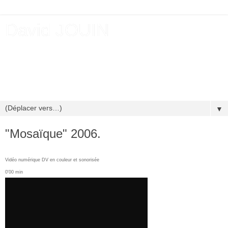
David JOUIN
David JOUIN Né en 1983 à Rennes (France) Vit et travaille
en Normandie (France) Représenté par la Galerie écArt,
Osnabrück (Allemagne) Art contemporain Photographie,
Vidéo, Installation
▼
"Mosaïque" 2006.
Vidéo numérique DV en couleur et sonorisée
0'00 min